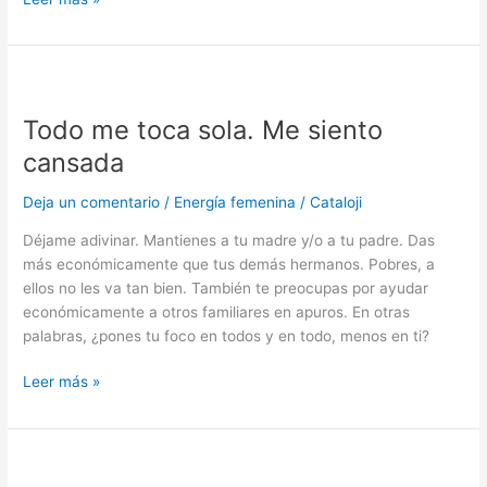
Todo
me
Todo me toca sola. Me siento
toca
sola.
cansada
Me
siento
Deja un comentario
/
Energía femenina
/
Cataloji
cansada
Déjame adivinar. Mantienes a tu madre y/o a tu padre. Das
más económicamente que tus demás hermanos. Pobres, a
ellos no les va tan bien. También te preocupas por ayudar
económicamente a otros familiares en apuros. En otras
palabras, ¿pones tu foco en todos y en todo, menos en ti?
Leer más »
No
me