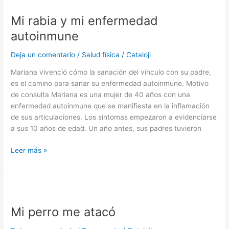
rabia
Mi rabia y mi enfermedad
y
mi
autoinmune
enfermedad
autoinmune
Deja un comentario
/
Salud física
/
Cataloji
Mariana vivenció cómo la sanación del vínculo con su padre,
es el camino para sanar su enfermedad autoinmune. Motivo
de consulta Mariana es una mujer de 40 años con una
enfermedad autoinmune que se manifiesta en la inflamación
de sus articulaciones. Los síntomas empezaron a evidenciarse
a sus 10 años de edad. Un año antes, sus padres tuvieron
Leer más »
Mi
perro
Mi perro me atacó
me
atacó