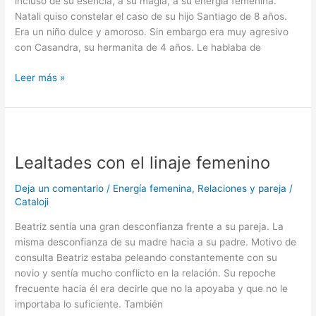
incluso de su esencia, a su magia, a su energía femenina.
Natali quiso constelar el caso de su hijo Santiago de 8 años.
Era un niño dulce y amoroso. Sin embargo era muy agresivo
con Casandra, su hermanita de 4 años. Le hablaba de
Leer más »
Lealtades
con
Lealtades con el linaje femenino
el
linaje
Deja un comentario
/
Energía femenina
,
Relaciones y pareja
/
femenino
Cataloji
Beatriz sentía una gran desconfianza frente a su pareja. La
misma desconfianza de su madre hacia a su padre. Motivo de
consulta Beatriz estaba peleando constantemente con su
novio y sentía mucho conflicto en la relación. Su repoche
frecuente hacia él era decirle que no la apoyaba y que no le
importaba lo suficiente. También