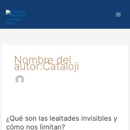
Ir
al
contenido
Nombre del
autor:Cataloji
¿Qué
son
¿Qué son las lealtades invisibles y
las
lealtades
cómo nos limitan?