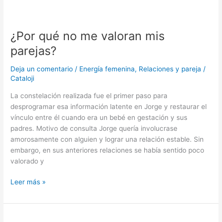
¿Por
qué
¿Por qué no me valoran mis
no
me
parejas?
valoran
mis
Deja un comentario
/
Energía femenina
,
Relaciones y pareja
/
parejas?
Cataloji
La constelación realizada fue el primer paso para
desprogramar esa información latente en Jorge y restaurar el
vínculo entre él cuando era un bebé en gestación y sus
padres. Motivo de consulta Jorge quería involucrase
amorosamente con alguien y lograr una relación estable. Sin
embargo, en sus anteriores relaciones se había sentido poco
valorado y
Leer más »
Mi