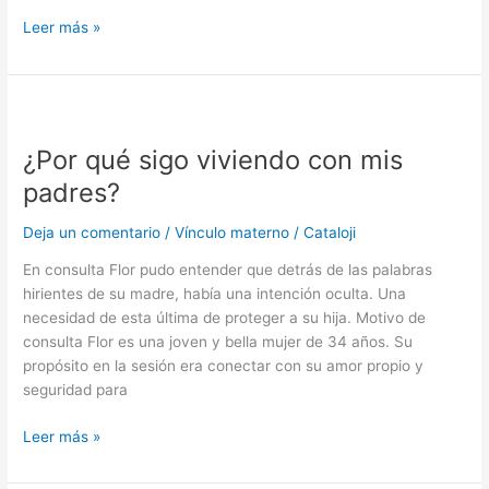
Leer más »
¿Por
qué
¿Por qué sigo viviendo con mis
sigo
viviendo
padres?
con
mis
Deja un comentario
/
Vínculo materno
/
Cataloji
padres?
En consulta Flor pudo entender que detrás de las palabras
hirientes de su madre, había una intención oculta. Una
necesidad de esta última de proteger a su hija. Motivo de
consulta Flor es una joven y bella mujer de 34 años. Su
propósito en la sesión era conectar con su amor propio y
seguridad para
Leer más »