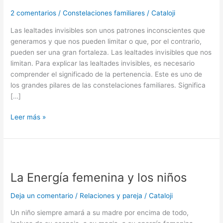
invisibles
y
2 comentarios
/
Constelaciones familiares
/
Cataloji
cómo
Las lealtades invisibles son unos patrones inconscientes que
nos
generamos y que nos pueden limitar o que, por el contrario,
limitan?
pueden ser una gran fortaleza. Las lealtades invisibles que nos
limitan. Para explicar las lealtades invisibles, es necesario
comprender el significado de la pertenencia. Este es uno de
los grandes pilares de las constelaciones familiares. Significa
[…]
Leer más »
La
Energía
La Energía femenina y los niños
femenina
y
Deja un comentario
/
Relaciones y pareja
/
Cataloji
los
niños
Un niño siempre amará a su madre por encima de todo,