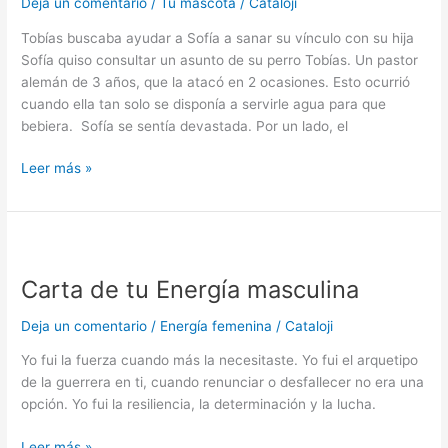
Deja un comentario
/
Tu mascota
/
Cataloji
Tobías buscaba ayudar a Sofía a sanar su vínculo con su hija
Sofía quiso consultar un asunto de su perro Tobías. Un pastor
alemán de 3 años, que la atacó en 2 ocasiones. Esto ocurrió
cuando ella tan solo se disponía a servirle agua para que
bebiera. Sofía se sentía devastada. Por un lado, el
Leer más »
Carta
de
Carta de tu Energía masculina
tu
Energía
Deja un comentario
/
Energía femenina
/
Cataloji
masculina
Yo fui la fuerza cuando más la necesitaste. Yo fui el arquetipo
de la guerrera en ti, cuando renunciar o desfallecer no era una
opción. Yo fui la resiliencia, la determinación y la lucha.
Leer más »