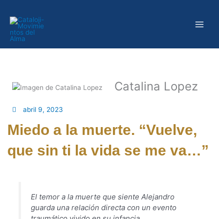
Ir
al
contenido
Catalina Lopez
abril 9, 2023
Miedo a la muerte. “Vuelve,
que sin ti la vida se me va…”
El temor a la muerte que siente Alejandro
guarda una relación directa con un evento
traumático vivido en su infancia.