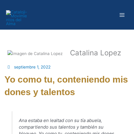
Ir
al
contenido
Catalina Lopez
septiembre 1, 2022
Yo como tu, conteniendo mis
dones y talentos
Ana estaba en lealtad con su tía abuela,
compartiendo sus talentos y también su
bloqueo. Yo como tu, conteniendo mis dones