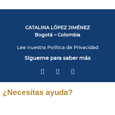
CATALINA LÓPEZ JIMÉNEZ
Bogotá – Colombia
Lee nuestra Política de Privacidad
Sígueme para saber más
F
I
Y
a
n
o
c
s
u
e
t
t
¿Necesitas ayuda?
b
a
u
o
g
b
o
r
e
Diligencia tus datos y te contactaré a la
k
a