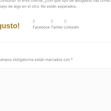
 consulta? Si eres cliente, ¿con qué tipo de abogados has cone
spejo de algo en el otro. No están separados.
gusto!
Facebook
Twitter
LinkedIn
campos obligatorios están marcados con
*