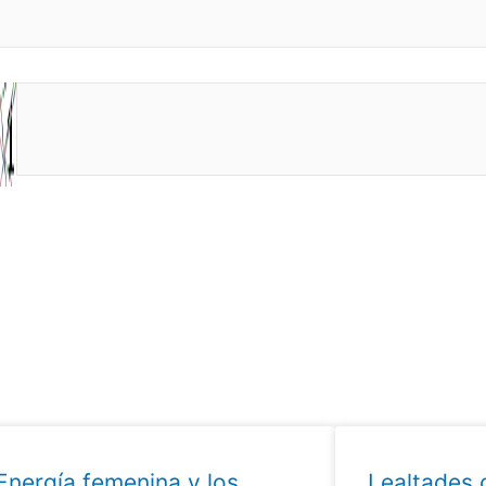
Energía femenina y los
Lealtades c