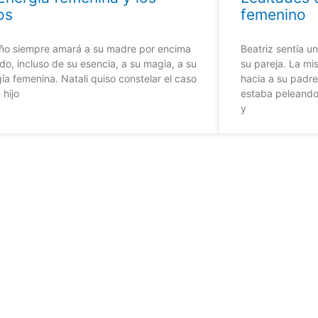
os
femenino
iño siempre amará a su madre por encima
Beatriz sentía u
do, incluso de su esencia, a su magia, a su
su pareja. La m
ía femenina. Natali quiso constelar el caso
hacia a su padre
 hijo
estaba peleando
y