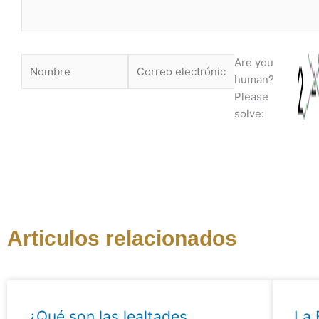
Nombre
Correo
Are you
electrónico
human?
Please
solve:
Articulos relacionados
¿Qué son las lealtades
La 