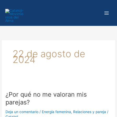
Ir
al
contenido
22 de agosto de
2024
¿Por
qué
¿Por qué no me valoran mis
no
me
parejas?
valoran
mis
Deja un comentario
/
Energía femenina
,
Relaciones y pareja
/
parejas?
Cataloji